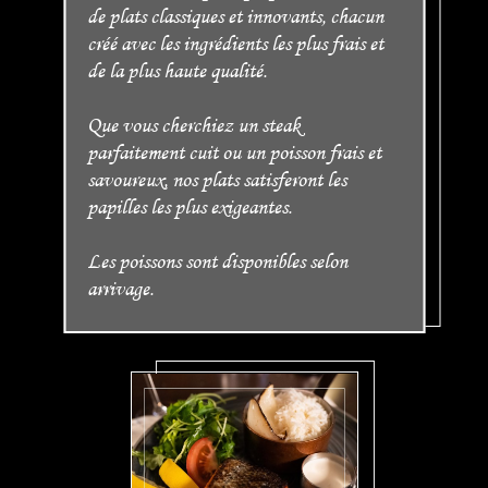
de plats classiques et innovants, chacun
créé avec les ingrédients les plus frais et
de la plus haute qualité.
Que vous cherchiez un steak
parfaitement cuit ou un poisson frais et
savoureux, nos plats satisferont les
papilles les plus exigeantes.
Les poissons sont disponibles selon
arrivage.