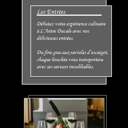
Les Entrées
Débutez votre expérience culinaire
à L'Antre Ducale avec nos
délicieuses entrées.
Du foie gras aux ravioles d’escargot,
chaque bouchée vous transportera
avec ses saveurs inoubliables.