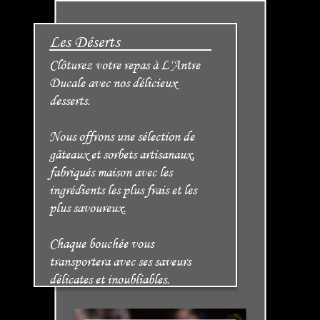
Les Déserts
Clôturez votre repas à L'Antre
Ducale avec nos délicieux
desserts.
Nous offrons une sélection de
gâteaux et sorbets artisanaux,
fabriqués maison avec les
ingrédients les plus frais et les
plus savoureux.
Chaque bouchée vous
transportera avec ses saveurs
délicates et inoubliables.